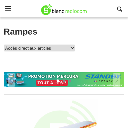

Rampes
Voir tous les produits Rampes (13)

