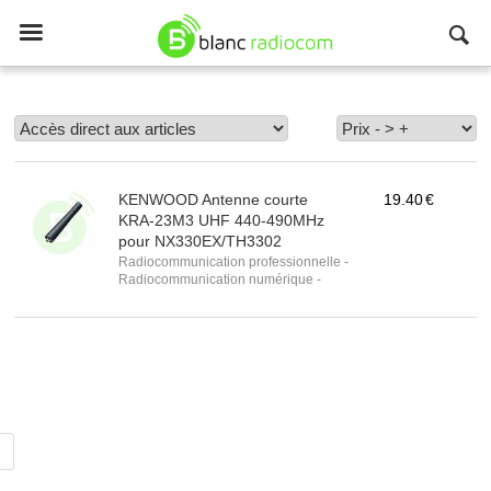

KENWOOD
Antenne courte
19.40
€
KRA-23M3 UHF 440-490MHz
pour NX330EX/TH3302
Radiocommunication professionnelle -
Radiocommunication numérique -
Radiocommunication Toulouse Antenne
courte UHF 440-490 MHz KENWOOD
KRA-23M3 L'antenne KENWOOD KRA-
23M3 est une antenne compacte
spécialement conçue pour les
équipements Kenwood fonctionnant sur
la bande UHF 440-490 MHz. Sa taille
réduite en fait une option idéale pour
une utilisation discrète sans
compromettre la performance. Appareils
Compatibles :...