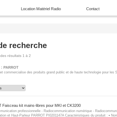
Location Matériel Radio
Contact
de recherche
 des résultats 1 à 2
t : PARROT
 et commercialise des produits grand public et de haute technologie pour les 
T
Faisceau kit mains-libres pour MKI et CK3200
unication professionnelle - Radiocommunication numérique - Radiocommuni
ation et Haut-Parleur PARROT PI0201147A Caractéristiques du produit : ▪ Nom 