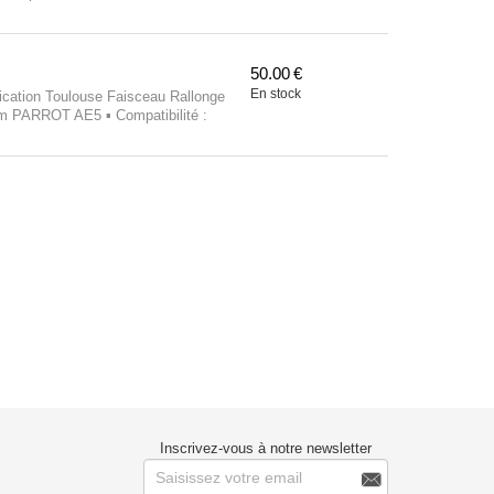
es PARROT MKI et CK3200 ...
50.00
€
En stock
cation Toulouse Faisceau Rallonge
5m PARROT AE5 ▪ Compatibilité :
Inscrivez-vous à notre newsletter
