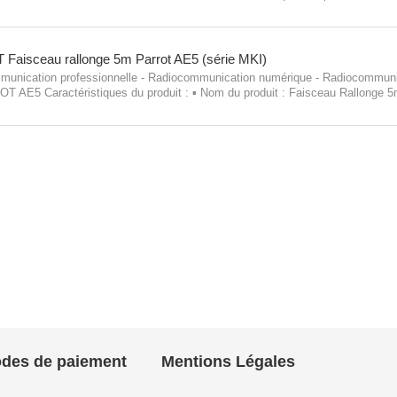
arleur PARROT PI0201147A ▪ Compatibilité : Conçu pour les kits mains-libr
T
Faisceau rallonge 5m Parrot AE5 (série MKI)
unication professionnelle - Radiocommunication numérique - Radiocommuni
 AE5 Caractéristiques du produit : ▪ Nom du produit : Faisceau Rallonge 
e avec la série de kits mains-libres PARROT MKI ▪ Longueur du faisceau...
des de paiement
Mentions Légales