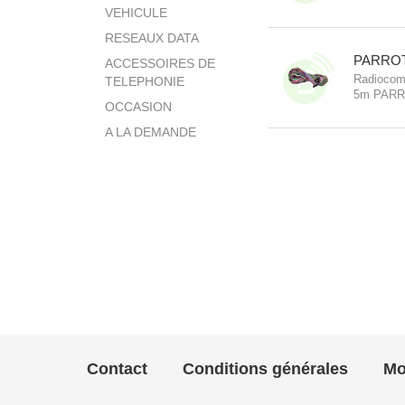
et Haut-P
VEHICULE
RESEAUX DATA
PARRO
ACCESSOIRES DE
Radiocomm
TELEPHONIE
5m PARROT
OCCASION
Compatibl
A LA DEMANDE
Contact
Conditions générales
Mo