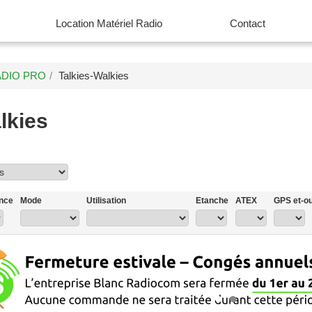
Location Matériel Radio
Contact
ADIO PRO
Talkies-Walkies
lkies
nce
Mode
Utilisation
Etanche
ATEX
GPS et-o