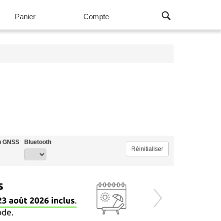
Panier
Compte
Voir tous les produits Talkies-Walkies (64)
u GNSS
Bluetooth
Réinitialiser
