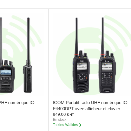
o VHF numérique IC-
ICOM
Portatif radio UHF numérique IC-
F4400DPT avec afficheur et clavier
849.00
€
(FLASH 12)
HT
En stock
Talkies-Walkies