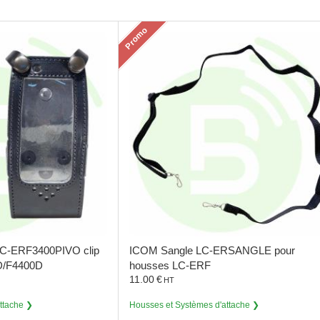
Promo
LC-ERF3400PIVO clip
ICOM
Sangle LC-ERSANGLE pour
0D/F4400D
housses LC-ERF
11.00
€
HT
ttache
Housses et Systèmes d'attache