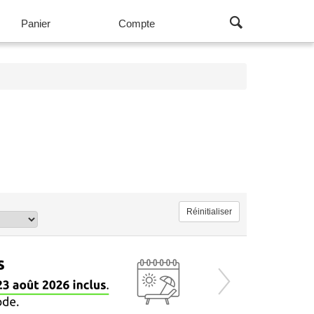
Panier
Compte
us les produits Housses et Systèmes d'attache (120)
Réinitialiser
