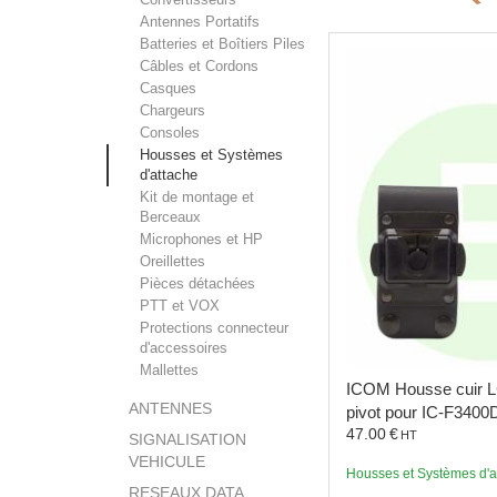
Antennes Portatifs
Batteries et Boîtiers Piles
Câbles et Cordons
Casques
Chargeurs
Consoles
Housses et Systèmes
d'attache
Kit de montage et
Berceaux
Microphones et HP
Oreillettes
Pièces détachées
PTT et VOX
Protections connecteur
d'accessoires
Mallettes
ICOM
Housse cuir 
ANTENNES
pivot pour IC-F340
47.00
€
HT
SIGNALISATION
VEHICULE
Housses et Systèmes d'a
RESEAUX DATA