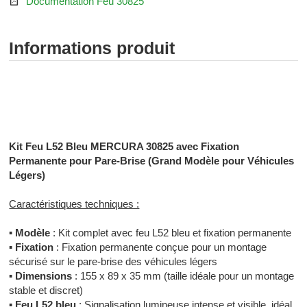

Documentation Feu 30825
Informations produit
Signalisation lumineuse - Signalisation sonore - Rampe
gyrophare gyroled sirène feux de penetration - SAV MERCURA -
Signalisation Toulouse - Installateur Toulouse
Kit Feu L52 Bleu MERCURA 30825 avec Fixation
Permanente pour Pare-Brise (Grand Modèle pour Véhicules
Légers)
Caractéristiques techniques :
▪
Modèle
: Kit complet avec feu L52 bleu et fixation permanente
▪
Fixation
: Fixation permanente conçue pour un montage
sécurisé sur le pare-brise des véhicules légers
▪
Dimensions
: 155 x 89 x 35 mm (taille idéale pour un montage
stable et discret)
▪
Feu L52 bleu
: Signalisation lumineuse intense et visible, idéal