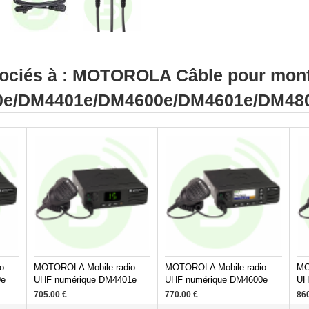
sociés à : MOTOROLA Câble pour mo
0e/DM4401e/DM4600e/DM4601e/DM48
o
MOTOROLA Mobile radio
MOTOROLA Mobile radio
MO
0e
UHF numérique DM4401e
UHF numérique DM4600e
UH
705.00
€
770.00
€
86