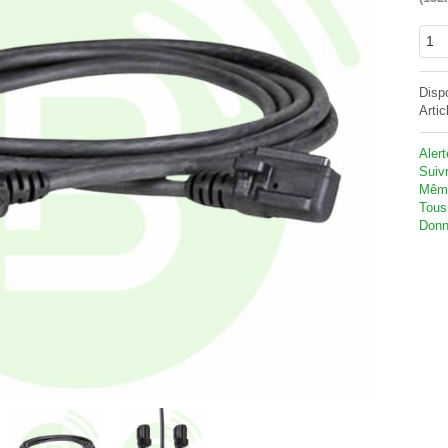
Disp
Artic
Aler
Suivr
Même
Tous
Donn