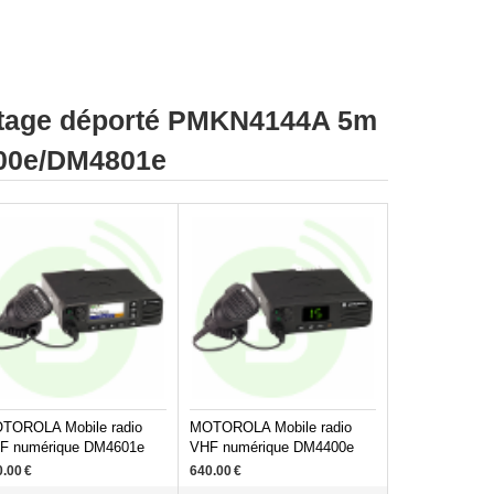
ntage déporté PMKN4144A 5m
00e/DM4801e
TOROLA Mobile radio
MOTOROLA Mobile radio
F numérique DM4601e
VHF numérique DM4400e
0.00
€
640.00
€