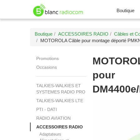
Boutique
Boutique
ACCESSOIRES RADIO
Câbles et C
MOTOROLA Câble pour montage déporté PM
MOTORO
Promotions
Occasions
pour
TALKIES-WALKIES ET
DM4400e/
SYSTEMES RADIO PRO
TALKIES-WALKIES LTE
PTI - DATI
RADIO AVIATION
ACCESSOIRES RADIO
Adaptateurs