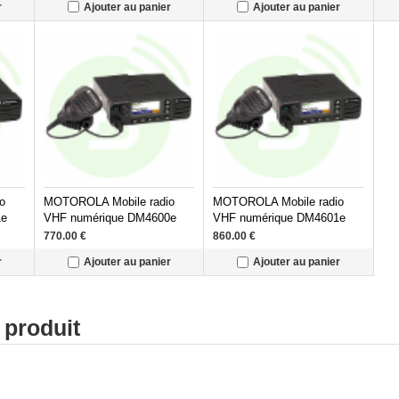
r
Ajouter au panier
Ajouter au panier
o
MOTOROLA Mobile radio
MOTOROLA Mobile radio
1e
VHF numérique DM4600e
VHF numérique DM4601e
25W
770.00
€
860.00
€
r
Ajouter au panier
Ajouter au panier
 produit
ofessionnelle - Radiocommunication numérique - Radiocommunicati