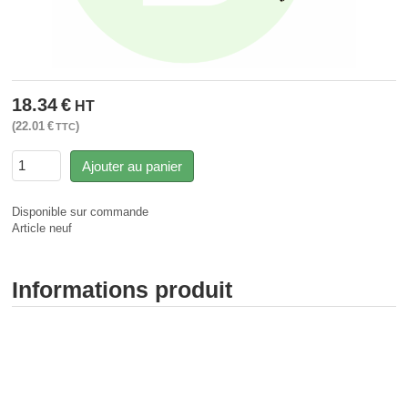
18.34
€
HT
22.01
€
TTC
Ajouter au panier
Disponible sur commande
Article neuf
Informations produit
SAV Réparation - Dépannage rapide - Reconditionnement
matériel - Radio Professionnelle - L'Union (31240) Toulouse -
Service personnalisé