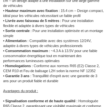
cm – un design adapté à une installation sur une large gamme
de véhicules
▪
Hauteur maximum avec fixation
: 15.4 cm – Design compact,
idéal pour les véhicules nécessitant un faible profil
▪
Livrée avec faisceau de 5 mètres
: Pour une installation
flexible et adaptée à divers types de véhicules
▪
Sortie centrale
: Pour une installation optimisée et un montage
simple
▪
Alimentation
: Compatible avec des systèmes 12/24V,
adaptée à divers types de véhicules professionnels
▪
Consommation maximum
: ~4.3 A à 13.5V pour une faible
consommation énergétique tout en maintenant des
performances lumineuses optimales
▪
Homologations
: Conforme aux normes R65 (E2) Classe 2,
CEM R10 et Feu de balisage L2H selon la norme NF 12352
▪
Garantie 3 ans
: Tranquillité d’esprit avec une garantie de 3
ans pour un produit fiable et durable
Avantages du produit :
▪
Signalisation conforme et de haute qualité
: Homologuée
R65 Classe 2, garantissant une visibilité maximale et conforme