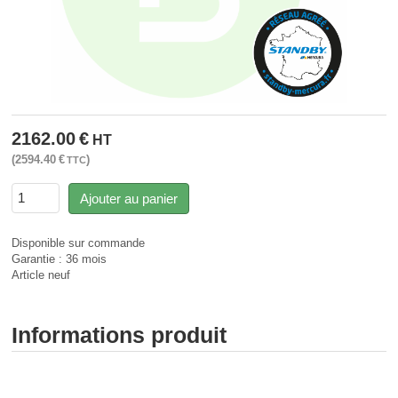
2162.00
€
HT
2594.40
€
TTC
Ajouter au panier
Disponible sur commande
Garantie : 36 mois
Article neuf
Informations produit
Signalisation lumineuse - Signalisation sonore - Rampe
gyrophare gyroled sirène feux de penetration - SAV MERCURA -