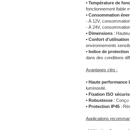
▪
Température de fon
fonctionnement fiable m
▪
Consommation éner
- À 12V, consommation
- À 24V, consommation 
▪
Dimensions
: Hauteur
▪
Confort d'utilisation
environnements sensibl
▪
Indice de protection
dans des conditions diff
Avantages clés :
▪
Haute performance
luminosité.
▪
Fixation ISO sécuris
▪
Robustesse
: Conçu p
▪
Protection IP45
: Rés
Applications recomman