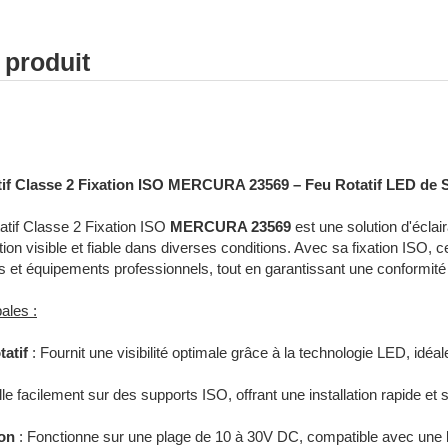
 produit
e - Signalisation sonore - Rampe gyrophare gyroled sirène feux de p
if Classe 2 Fixation ISO MERCURA 23569 – Feu Rotatif LED de S
tif Classe 2 Fixation ISO
MERCURA 23569
est une solution d'écla
ation visible et fiable dans diverses conditions. Avec sa fixation ISO, 
s et équipements professionnels, tout en garantissant une conformité
ales :
atif
: Fournit une visibilité optimale grâce à la technologie LED, idéa
.
alle facilement sur des supports ISO, offrant une installation rapide e
ion
: Fonctionne sur une plage de 10 à 30V DC, compatible avec une 