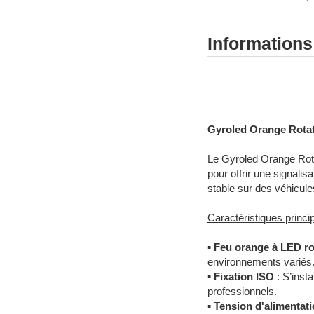
Informations
Signalisation lumineus
Installateur Toulouse
Gyroled Orange Rotat
Le Gyroled Orange Rota
pour offrir une signalis
stable sur des véhicule
Caractéristiques princip
▪
Feu orange à LED rot
environnements variés
▪
Fixation ISO
: S’inst
professionnels.
▪
Tension d'alimentat