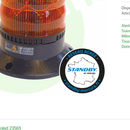
Disp
Artic
Aler
Suivr
Même
Tous
Donn
oled 23569