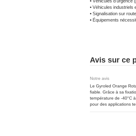
▪
Véhicules d'urgence 
▪
Véhicules industriels
▪
Signalisation sur rout
▪
Équipements nécessitan
Avis sur ce 
Notre avis
Le Gyroled Orange Rotat
fiable. Grâce à sa fixat
température de -40°C à
pour des applications te