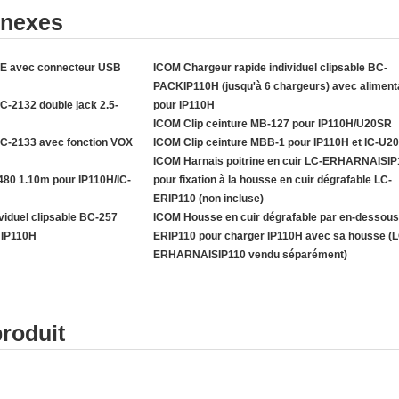
nnexes
8E avec connecteur USB
ICOM Chargeur rapide individuel clipsable BC-
PACKIP110H (jusqu'à 6 chargeurs) avec aliment
-2132 double jack 2.5-
pour IP110H
ICOM Clip ceinture MB-127 pour IP110H/U20SR
C-2133 avec fonction VOX
ICOM Clip ceinture MBB-1 pour IP110H et IC-U2
ICOM Harnais poitrine en cuir LC-ERHARNAISIP
80 1.10m pour IP110H/IC-
pour fixation à la housse en cuir dégrafable LC-
ERIP110 (non incluse)
viduel clipsable BC-257
ICOM Housse en cuir dégrafable par en-dessous
r IP110H
ERIP110 pour charger IP110H avec sa housse (L
ERHARNAISIP110 vendu séparément)
produit