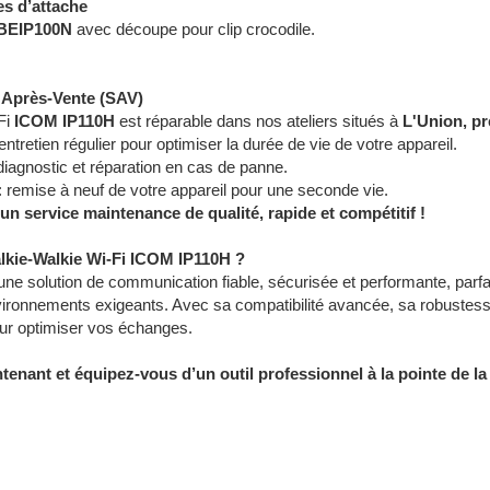
es d’attache
BEIP100N
avec découpe pour clip crocodile.
e Après-Vente (SAV)
Fi
ICOM IP110H
est réparable dans nos ateliers situés à
L'Union, pr
entretien régulier pour optimiser la durée de vie de votre appareil.
diagnostic et réparation en cas de panne.
: remise à neuf de votre appareil pour une seconde vie.
n service maintenance de qualité, rapide et compétitif !
alkie-Walkie Wi-Fi ICOM IP110H ?
une solution de communication fiable, sécurisée et performante, par
nvironnements exigeants. Avec sa compatibilité avancée, sa robuste
pour optimiser vos échanges.
ant et équipez-vous d’un outil professionnel à la pointe de la 