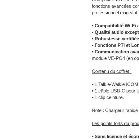
fonctions avancées c
professionnel exigeant.
▪
Compatibilité Wi-Fi
▪
Qualité audio except
▪
Robustesse certifiée
▪
Fonctions PTI et Lo
▪
Communication ava
module VE-PG4 (en opt
Contenu du coffret :
▪
1 Talkie-Walkie ICOM 
▪
1 câble USB-C pour l
▪
1 clip ceinture.
Note : Chargeur rapide 
Les points forts du produ
▪
Sans licence et éco