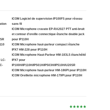
ICOM Logiciel de supervision IP100FS pour réseau
ation
sans fil
ICOM Microphone cravate EP-RA2027 PTT anti-bruit
et contour d'oreille connectique étanche double jack
0SR
pour IP110H
110
ICOM Microphone haut-parleur compact étanche
IPX7 HM-228 pour IP110H
ICOM Microphone Haut-Parleur HM-183LS étanchéité
 LC-
IPX7 pour
C-
IP100H/IP110H/IP501H/IP503H/IP510H/U20SR
ICOM Microphone haut-parleur HM-186PI pour IP110H
ICOM Oreillette microphone HM-179PI pour IP110H




