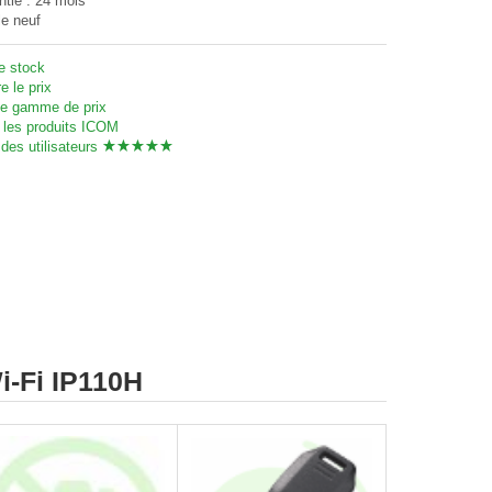
ntie : 24 mois
le neuf
te stock
e le prix
 gamme de prix
 les produits ICOM
des utilisateurs





i-Fi IP110H