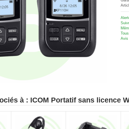
Gara
Artic
Aler
Suivr
Même
Tous
Avis 
ociés à : ICOM Portatif sans licence W