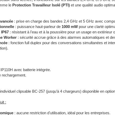
omme le
Protection Travailleur Isolé (PTI)
et une qualité audio optimal
 avancée
: prise en charge des bandes 2,4 GHz et 5 GHz avec compat
ionnelle
: puissance haut-parleur de
1000 mW
pour une clarté optim
 IP67
: résistant à l'eau et à la poussière pour un usage en extérieur 
ne Worker
: sécurité accrue grâce à des alarmes automatiques et des
ncée
: fonction full duplex pour des conversations simultanées et int
ion).
IP110H avec batterie intégrée.
e rechargement.
individuel clipsable BC-257 (jusqu’à 4 chargeurs) disponible en optio
it :
nomique
: aucune restriction d'utilisation, idéal pour les entreprises.