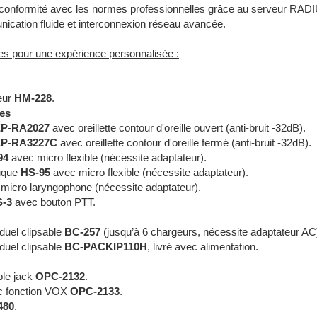
conformité avec les normes professionnelles grâce au serveur RAD
ication fluide et interconnexion réseau avancée.
s pour une expérience personnalisée :
eur
HM-228
.
ues
P-RA2027
avec oreillette contour d'oreille ouvert (anti-bruit -32dB).
P-RA3227C
avec oreillette contour d'oreille fermé (anti-bruit -32dB).
94
avec micro flexible (nécessite adaptateur).
uque
HS-95
avec micro flexible (nécessite adaptateur).
micro laryngophone (nécessite adaptateur).
S-3
avec bouton PTT.
duel clipsable
BC-257
(jusqu’à 6 chargeurs, nécessite adaptateur AC
duel clipsable
BC-PACKIP110H
, livré avec alimentation.
ble jack
OPC-2132
.
c fonction VOX
OPC-2133
.
480
.