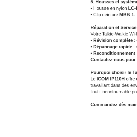
5. Housses et systèm
▪
Housse en nylon
LC-
▪
Clip ceinture
MBB-1
.
Réparation et Servic
Votre Talkie-Walkie Wi-
▪
Révision complète
: 
▪
Dépannage rapide
: 
▪
Reconditionnement
Contactez-nous pour u
Pourquoi choisir le T
Le
ICOM IP110H
offre 
travaillant dans des e
l’outil incontournable 
Commandez dès mainten