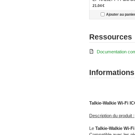
contour d'oreille connec
21.04
€
étanche double jack pou
Ajouter au panie
IP110H
Ressources

Documentation co
Informations
Radiocommunication pr
Talkie-Walkie Wi-Fi I
Description du produit :
Le
Talkie-Walkie Wi-F
Compatible avec les ré