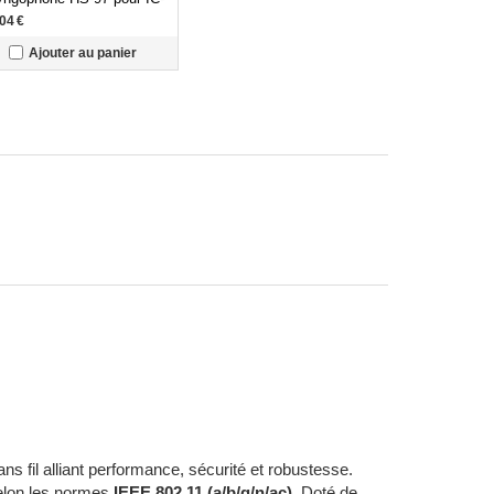
000/F3002/F3102D/F3162D/F3400D/IP510H
.04
€
Ajouter au panier
on Toulouse
 fil alliant performance, sécurité et robustesse.
selon les normes
IEEE 802.11 (a/b/g/n/ac)
. Doté de