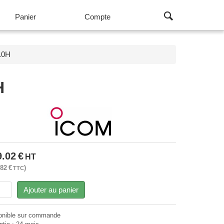
Panier
Compte
110H
H
9.02
€
HT
.82
€
TTC
Ajouter au panier
onible sur commande