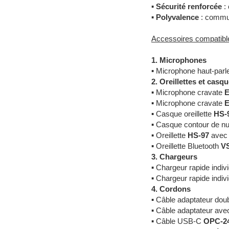
▪
Sécurité renforcée
: 
▪
Polyvalence
: commun
Accessoires compatible
1. Microphones
▪
Microphone haut-parl
2. Oreillettes et casq
▪
Microphone cravate
E
▪
Microphone cravate
E
▪
Casque oreillette
HS-
▪
Casque contour de n
▪
Oreillette
HS-97
avec 
▪
Oreillette Bluetooth
V
3. Chargeurs
▪
Chargeur rapide indivi
▪
Chargeur rapide indivi
4. Cordons
▪
Câble adaptateur dou
▪
Câble adaptateur ave
▪
Câble USB-C
OPC-2