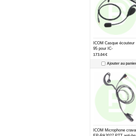
ICOM Casque écouteur
95 pour IC-
F3002/F1000/F3032/F5
173.04
€
Ajouter au panie
ICOM Microphone crava
EP-RA2027 PTT anti-bru