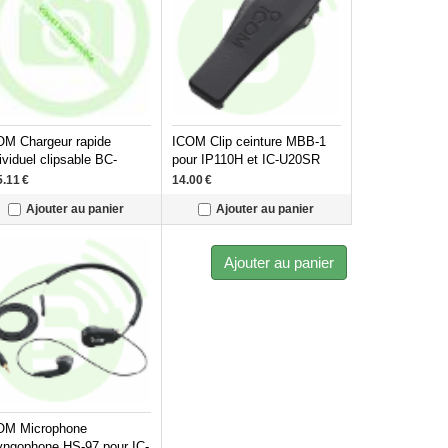
OM Chargeur rapide
ICOM Clip ceinture MBB-1
ividuel clipsable BC-
pour IP110H et IC-U20SR
CKIP110H (jusqu'à 6
5.11
€
14.00
€
rgeurs) avec alimentation
Ajouter au panier
Ajouter au panier
ur IP110H
Ajouter au panier
OM Microphone
ryngophone HS-97 pour IC-