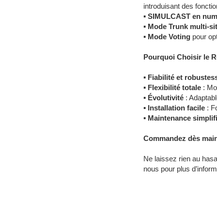
introduisant des fonct
▪
SIMULCAST en num
▪
Mode Trunk multi-si
▪
Mode Voting
pour opt
Pourquoi Choisir le 
▪
Fiabilité et robustes
▪
Flexibilité totale
: Mo
▪
Évolutivité
: Adaptab
▪
Installation facile
: F
▪
Maintenance simplif
Commandez dès maint
Ne laissez rien au hasa
nous pour plus d’infor