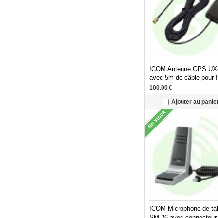
ICOM Antenne GPS UX
avec 5m de câble pour I
F5400D/F6400D
100.00
€
Ajouter au panie
En stock
ICOM Microphone de ta
SM-26 avec connecteur