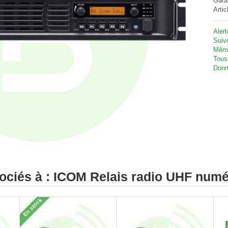
Gara
Artic
Aler
Suivr
Même
Tous
Donn
sociés à : ICOM Relais radio UHF nu
En stock