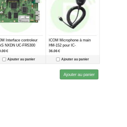
M Interface controleur
ICOM Microphone à main
AS NXDN UC-FR5300
HM-152 pour IC-
501M/F5330D
F5022/F5062/F5062D/F5122D/A110/A120E
0.00
€
36.06
€
Ajouter au panier
Ajouter au panier
Ajouter au panier