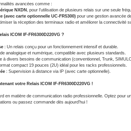
ionnalités avancées comme :
érique NXDN
, pour l’utilisation de plusieurs relais sur une seule fré
te (avec carte optionnelle UC-FR5300)
pour une gestion avancée de
imiser la réception des terminaux radio et améliorer la connectivité sur
Relais ICOM IF-FR6300D220VG ?
se
: Un relais conçu pour un fonctionnement intensif et durable.
de analogique et numérique, compatible avec plusieurs standards.
le à divers besoins de communication (conventionnel, Trunk, SIMUL
ormat compact 19 pouces (2U) idéal pour les racks professionnels.
iée
: Supervision à distance via IP (avec carte optionnelle).
enant votre Relais ICOM IF-FR6300D220VG !
rd en matière de communication radio professionnelle. Optez pour un 
mations ou passez commande dès aujourd’hui !