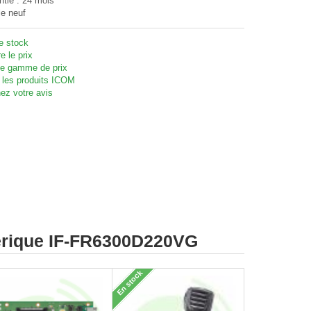
ntie : 24 mois
le neuf
te stock
e le prix
 gamme de prix
 les produits ICOM
ez votre avis
mérique IF-FR6300D220VG
En stock