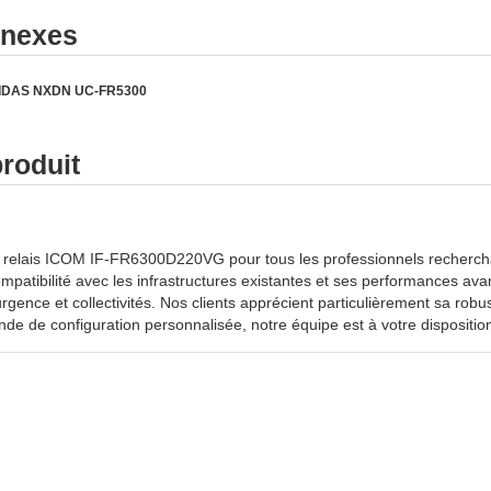
nnexes
ur IDAS NXDN UC-FR5300
produit
elais ICOM IF-FR6300D220VG pour tous les professionnels recherchant
ompatibilité avec les infrastructures existantes et ses performances av
urgence et collectivités. Nos clients apprécient particulièrement sa rob
de de configuration personnalisée, notre équipe est à votre disposition