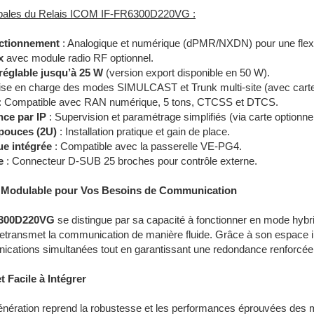
cipales du Relais ICOM IF-FR6300D220VG :
ctionnement
: Analogique et numérique (dPMR/NXDN) pour une flexi
x
avec module radio RF optionnel.
réglable jusqu’à 25 W
(version export disponible en 50 W).
ise en charge des modes SIMULCAST et Trunk multi-site (avec carte 
: Compatible avec RAN numérique, 5 tons, CTCSS et DTCS.
nce par IP
: Supervision et paramétrage simplifiés (via carte optionn
pouces (2U)
: Installation pratique et gain de place.
ue intégrée
: Compatible avec la passerelle VE-PG4.
e
: Connecteur D-SUB 25 broches pour contrôle externe.
t Modulable pour Vos Besoins de Communication
6300D220VG
se distingue par sa capacité à fonctionner en mode hybri
etransmet la communication de manière fluide. Grâce à son espace i
cations simultanées tout en garantissant une redondance renforcée po
 Facile à Intégrer
génération reprend la robustesse et les performances éprouvées de