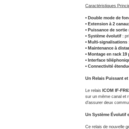
Caractéristiques Prin
▪
Double mode de fon
▪
Extension à 2 canau
▪
Puissance de sortie 
▪
Système évolutif
: pr
▪
Multi-signalisations
▪
Maintenance à dista
▪
Montage en rack 19 
▪
Interface téléphoniq
▪
Connectivité étendu
Un Relais Puissant e
Le relais
ICOM IF-FR
sur un même canal et r
d’assurer deux communi
Un Système Évolutif et
Ce relais de nouvelle 