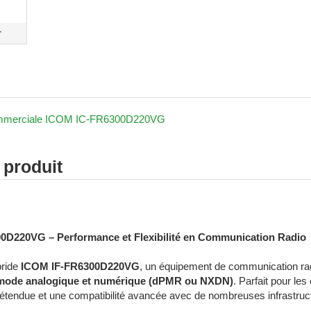
r
mmerciale ICOM IC-FR6300D220VG
 produit
ofessionnelle - Radiocommunication numérique - Radiocommunicati
0D220VG – Performance et Flexibilité en Communication Radio
bride
ICOM IF-FR6300D220VG
, un équipement de communication rad
mode analogique et numérique (dPMR ou NXDN)
. Parfait pour le
étendue et une compatibilité avancée avec de nombreuses infrastruct