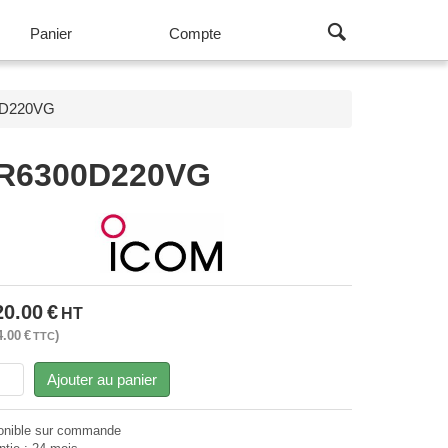
Panier
Compte
00D220VG
-FR6300D220VG
20.00
€
HT
4.00
€
TTC
Ajouter au panier
onible sur commande