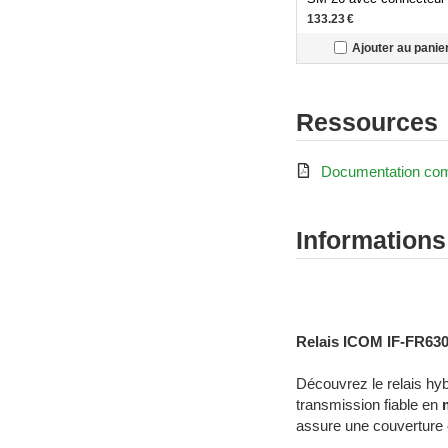
modular 8 pins (RJ45)
133.23
€
Ajouter au panie
Ressources

Documentation co
Informations
Radiocommunication pr
Relais ICOM IF-FR630
Découvrez le relais hy
transmission fiable en
assure une couverture 