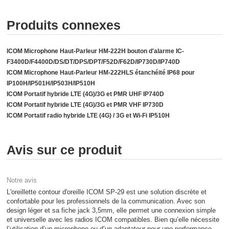
Produits connexes
ICOM Microphone Haut-Parleur HM-222H bouton d'alarme IC-
F3400D/F4400D/DS/DT/DPS/DPT/F52D/F62D/IP730D/IP740D
ICOM Microphone Haut-Parleur HM-222HLS étanchéité IP68 pour
IP100H/IP501H/IP503H/IP510H
ICOM Portatif hybride LTE (4G)/3G et PMR UHF IP740D
ICOM Portatif hybride LTE (4G)/3G et PMR VHF IP730D
ICOM Portatif radio hybride LTE (4G) / 3G et Wi-Fi IP510H
Avis sur ce produit
Notre avis
L'oreillette contour d'oreille ICOM SP-29 est une solution discrète et
confortable pour les professionnels de la communication. Avec son
design léger et sa fiche jack 3,5mm, elle permet une connexion simple
et universelle avec les radios ICOM compatibles. Bien qu’elle nécessite
l’utilisation d’un microphone ou d’un adaptateur pour une performance