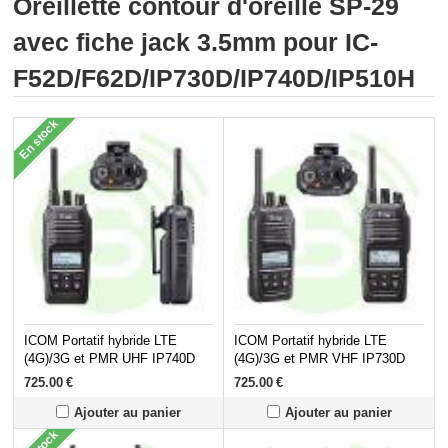
Oreillette contour d'oreille SP-29
avec fiche jack 3.5mm pour IC-
F52D/F62D/IP730D/IP740D/IP510H
En stock
ICOM Portatif hybride LTE
ICOM Portatif hybride LTE
(4G)/3G et PMR UHF IP740D
(4G)/3G et PMR VHF IP730D
725.00
€
725.00
€
Ajouter au panier
Ajouter au panier