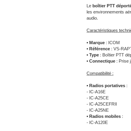
Le
boîtier PTT dépo
les environnements aér
audio.
Caractéristiques techni
▪
Marque
: ICOM
▪
Référence
: VS-RAP
▪
Type
: Boîtier PTT dé
▪
Connectique
: Prise
Compatibilité :
▪
Radios portatives
:
- IC-A16E
- IC-A25CE
- IC-A25CEFRII
- IC-A25NE
▪
Radios mobiles
:
- IC-A120E