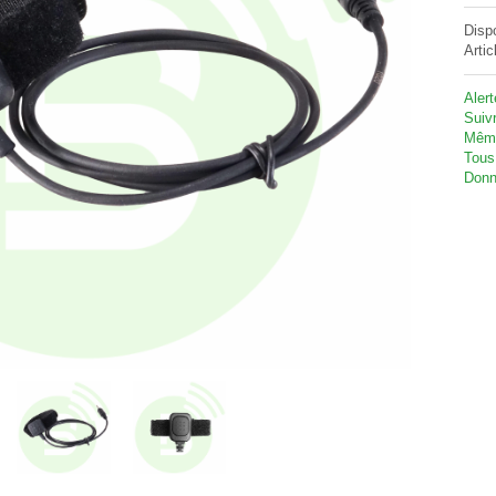
Disp
Artic
Aler
Suivr
Même
Tous
Donn