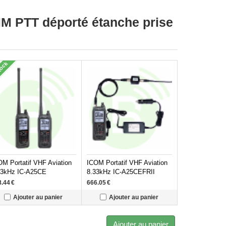
M PTT déporté étanche prise
tock
OM Portatif VHF Aviation
ICOM Portatif VHF Aviation
33kHz IC-A25CE
8.33kHz IC-A25CEFRII
8.44
€
666.05
€
Ajouter au panier
Ajouter au panier
Ajouter au panier