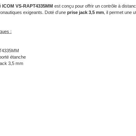
rté ICOM VS-RAPT4335MM
est conçu pour offrir un contrôle à dista
onautiques exigeants. Doté d'une
prise jack 3,5 mm
, il permet une 
ques :
T4335MM
porté étanche
 jack 3,5 mm