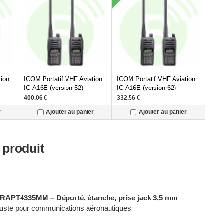
tion
ICOM Portatif VHF Aviation
ICOM Portatif VHF Aviation
IC-A16E (version 52)
IC-A16E (version 62)
400.06
€
332.56
€
r
Ajouter au panier
Ajouter au panier
 produit
ofessionnelle - Radiocommunication numérique - Radiocommunicati
RAPT4335MM – Déporté, étanche, prise jack 3,5 mm
buste pour communications aéronautiques