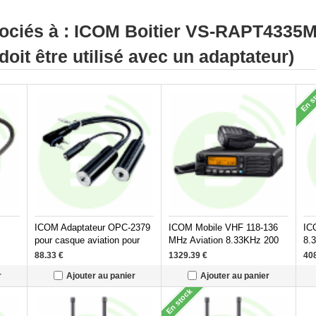
sociés à : ICOM Boitier VS-RAPT4335M
oit être utilisé avec un adaptateur)
En s
ICOM Adaptateur OPC-2379
ICOM Mobile VHF 118-136
IC
pour casque aviation pour
MHz Aviation 8.33KHz 200
8.
20E
IC-
canaux IC-A120E
88.33
€
1329.39
€
40
A25CE/A25NE/A25CEFR/A25NEFR
r
Ajouter au panier
Ajouter au panier
En stock