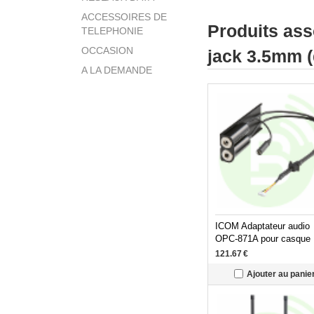
ACCESSOIRES DE
Produits as
TELEPHONIE
OCCASION
jack 3.5mm (d
A LA DEMANDE
ICOM Adaptateur audio
OPC-871A pour casque
aviation pour IC-A110/1
121.67
€
Ajouter au panie