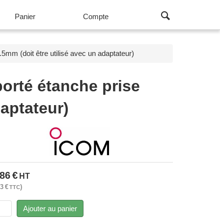
Panier
Compte
m (doit être utilisé avec un adaptateur)
rté étanche prise
daptateur)
.86
€
HT
03
€
TTC
Ajouter au panier