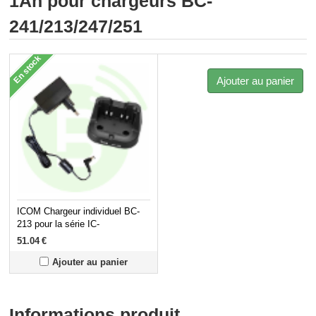
1Ah pour chargeurs BC-
241/213/247/251
En stock
Ajouter au panier
ICOM Chargeur individuel BC-
213 pour la série IC-
F1000/F29SR/A16E/T10
51.04
€
Ajouter au panier
Informations produit