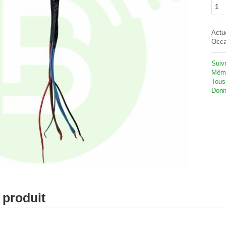
Actu
Occa
Suivr
Même
Tous
Donn
 produit
e - Signalisation sonore - Rampe gyrophare gyroled sirène feux de p