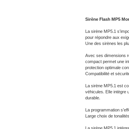
Installateur Toulouse
Sirène Flash MP5 Mo
La sirène MP5.1 s’impo
pour répondre aux exige
Une des sirènes les pl
Avec ses dimensions réd
compact permet une in
protection optimale cont
Compatibilité et sécuri
La sirène MP5.1 est com
véhicules. Elle intègre 
durable.
La programmation s’eff
Large choix de tonalit
La sirène MP5.1 intègre