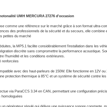
notonalité UMH MERCURA 27276 d'occasion
se comme une référence sur le marché grâce à son format ultra-co
nces des professionnels de la sécurité et du secours, elle combine effi
us petites du marché
uites, la MP5.1 facilite considérablement l’installation dans les véh
tégration discrète sans compromettre la performance acoustique. S
re l’humidité et les conditions extérieures.
té renforcées
patible avec des haut-parleurs de 150W. Elle fonctionne en 12V ou 24
une protection thermique à 85°C et un système de sécurité contre les co
ectue via ParaCCS 3.34 en CAN, permettant une configuration précise
és homologuées
 un générateur régulé qui délivre une puissance sonore constante, mê