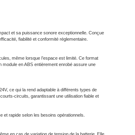
mpact et sa puissance sonore exceptionnelle. Conçue
cacité, fiabilité et conformité réglementaire.
icules, même lorsque l’espace est limité. Ce format
on module en ABS entièrement enrobé assure une
V, ce qui la rend adaptable à différents types de
urts-circuits, garantissant une utilisation fiable et
 et rapide selon les besoins opérationnels.
me en cas de variation de tension de la batterie. Elle