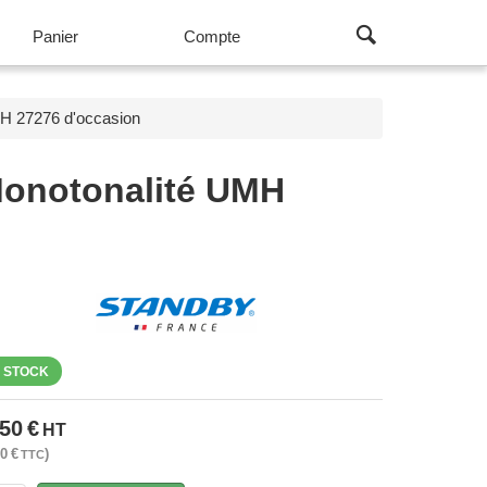
Panier
Compte
 27276 d'occasion
Monotonalité UMH
 STOCK
.50
€
HT
00
€
TTC