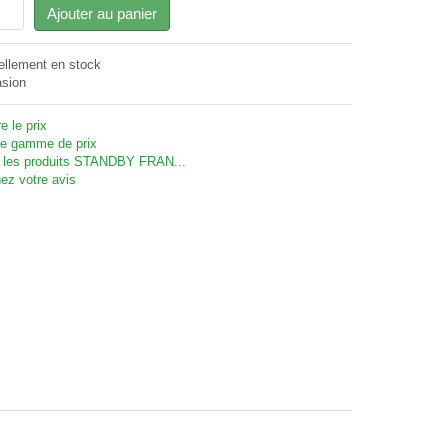
Ajouter au panier
ellement en stock
sion
e le prix
 gamme de prix
 les produits STANDBY FRAN...
ez votre avis
enetration - SAV MERCURA - Signalisation Toulouse -