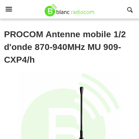

PROCOM
Antenne mobile 1/2
d'onde 870-940MHz MU 909-
CXP4/h