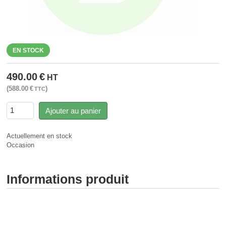
EN STOCK
490.00
€
HT
588.00
€
TTC
Ajouter au panier
Actuellement en stock
Occasion
Informations produit
Signalisation lumineuse - Signalisation sonore - Rampe
gyrophare gyroled sirène feux de penetration - SAV MERCURA -
Signalisation Toulouse - Installateur Toulouse