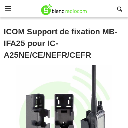

ICOM
Support de fixation MB-
IFA25 pour IC-
A25NE/CE/NEFR/CEFR