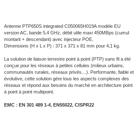
Radiocommunication professionnelle - Radiocommunication
numérique - Radiocommunication Toulouse
Antenne PTP650S integrated C050065H019A modèle EU
version AC, bande 5,4 GHz, débit utile maxi 450MBps (cumul
montant + descendant) avec injecteur POE.
Dimensions (H x L x P) : 371 x 371 x 81 mm pour 4,1 kg.
La solution de liaison terrestre point à point (PTP) sans fil a été
conçue pour les réseaux à petites cellules (milieux urbains,
communautés rurales, réseaux privés…). Performante, fiable et
évolutive, cette solution gère tous les aspects complexes des
réseaux et répond aux besoins du marché en architecture point
à point à point multipoint.
EMC : EN 301 489 1-4, EN55022, CISPR22