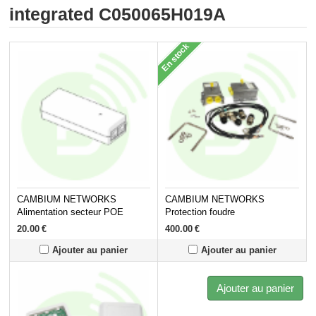
integrated C050065H019A
En stock
CAMBIUM NETWORKS
CAMBIUM NETWORKS
Alimentation secteur POE
Protection foudre
N000900L001A pour
C000065L007A
20.00
€
400.00
€
PTP450/PTP650S
Ajouter au panier
Ajouter au panier
Ajouter au panier